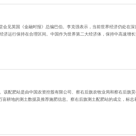
大会堂会见英国《金融时报》总编巴伯。李克强表示，当前世界经济仍处在深
经济运行保持在合理区间。中国作为世界第二大经济体，保持中高速增长
。该配肥站是由中国农资控股有限公司、察右后旗农牧业局和察右后旗昊
3万亩耕地的测土数据及推荐施肥信息。察右后旗测土配肥站的成立，标志