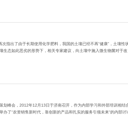
道再次指出了由于长期使用化学肥料，我国的土壤已经不再“健康”，土壤
壤生态如此恶劣的形势下，相关专家建议，向土壤中施入微生物菌对于改
划峰会，2012年12月13日于济南召开，作为内部学习和外部培训相
办了“农资销售新时代，靠创新的产品和扎实的服务引领未来“的内部讨论活