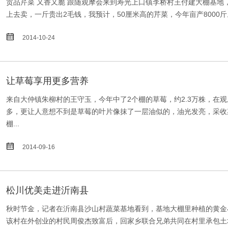
贡品芹菜 又香又脆 跟随观摩会来到寿光上口镇李桥村王付建大棚基
上去卖，一斤贵出2毛钱，我预计，50厘米高的芹菜，今年亩产8000斤

2014-10-24
让草莓享用更多营养
来自大仲镇朱柳村的王守玉，今年中了2个棚的草莓，约2.3万株，
多，更让人意想不到是草莓的叶片像抹了一层油似的，油光发亮，采收
棚...

2014-09-16
松川优美走进沂南县
秋时节金，记者在沂南县沙山村蔬菜基地看到，基地大棚里种植的黄金
该村在外创业的村民周俊杰致富后，回家乡联合兄弟共同在村里承包土地