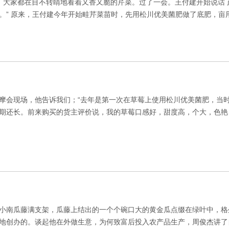
地，大家都在目不转睛地看着又香又脆的芹菜。过了一会。王付建开始说话
。” 原来，王付建今年开始畦芹菜苗时，先用松川优美菌肥做了底肥，亩用量
在观摩会现场，他告诉我们；“去年是第一次在草莓上使用松川优美菌肥，
期还长。前来购买的货主评价说，我的草莓口感好，甜度高，个大，色艳
小南瓜藤满支架，瓜藤上结出的一个个碗口大的黄金瓜点缀在绿叶中，格外
创办的。谈起他在外做生意，为何致富后投入农产品生产，周俊杰讲了自己