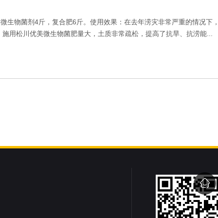
优美微生物菌剂4斤，复合肥6斤。使用效果：在去年涝灾非常严重的情况下
施用松川优美微生物菌肥量大，土质非常疏松，提高了抗旱、抗涝能...