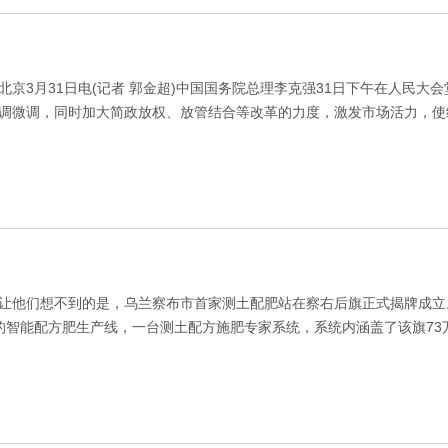
京3月31日电(记者 郭金超)中国国务院总理李克强31日下午在人民
调微调，同时加大简政放权、放管结合等改革的力度，激发市场活力，使
让他们想不到的是，乌兰察布市首家测土配肥站在察右后旗正式揭牌成立
的智能配方肥生产线，一台测土配方施肥专家系统，系统内涵盖了该旗7