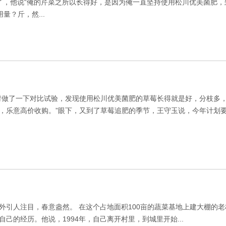
了，他说“俺的芹菜之所以长得好，是因为俺一直坚持使用松川优美菌肥，
？斤，然...
当时做了一下对比试验，发现使用松川优美菌肥的草莓长得就是好，分枝多
，乐意高价收购。”眼下，又到了草莓追肥的季节，王守玉说，今年计划要
引人注目，春意盎然。 在这个占地面积100亩的蔬菜基地上建大棚的老
的经历。他说，1994年，自己离开村里，到城里开始...