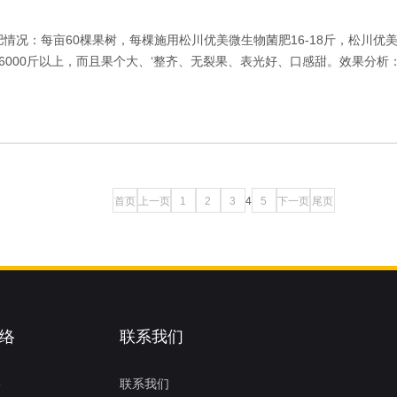
肥情况：每亩60棵果树，每棵施用松川优美微生物菌肥16-18斤，松川
000斤以上，而且果个大、‘整齐、无裂果、表光好、口感甜。效果分析：
首页
上一页
1
2
3
4
5
下一页
尾页
络
联系我们
络
联系我们