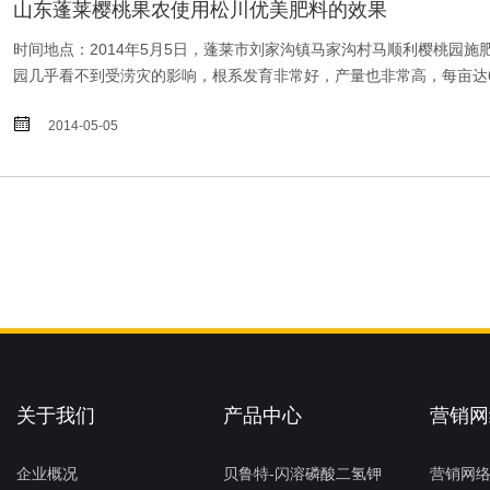
山东蓬莱樱桃果农使用松川优美肥料的效果
时间地点：2014年5月5日，蓬莱市刘家沟镇马家沟村马顺利樱桃园施
园几乎看不到受涝灾的影响，根系发育非常好，产量也非常高，每亩达6

2014-05-05
关于我们
产品中心
营销网
企业概况
贝鲁特-闪溶磷酸二氢钾
营销网