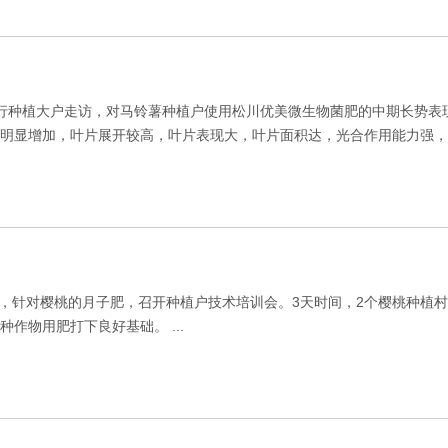
胶州进行种植大户走访，对马铃薯种植户使用松川优美微生物菌肥的中期长势
度明显增加，叶片展开较高，叶片表现大，叶片面积达，光合作用能力强，对
业桦，针对樱桃的月子肥，召开种植户技术培训会。3天时间，2个樱桃种植
作物用肥打下良好基础。 ...