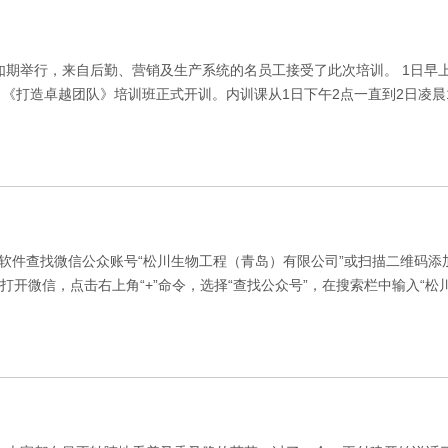
训练如期举行，来自后勤、营销及生产系统的名员工接受了此次培训。 1日
打造卓越团队》培训班正式开训。内训课从1日下午2点一直到2日凌晨1点
软件查找微信公众账号“松川生物工程（青岛）有限公司”或扫描二维码
开微信，点击右上角“+”命令，选择“查找公众号”，在搜索栏中输入“松川