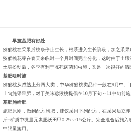
早施基肥有好处
猕猴桃在采果后枝条停止生长，根系进入生长阶段，加之采果
猕猴桃花芽在春天来临时一个月时间完全分化，这时由于土壤
土壤松动后，冬季有利于冻死病菌和虫卵，又是一次很好的清
基肥啥时施
猕猴桃从成熟上分两大类，中华猕猴桃类品种一般在9月中、
上旬施采果肥，对于美味猕猴桃提倡在10月下旬～11中旬前
基肥施啥肥
施肥原则，做到配方施肥，建议采用下列配方，在采果后立即施入
斤+矿质中微量元素肥沃田甲0.25～0.5公斤。完全混合后施入
中限量施用。