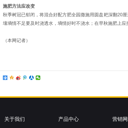
施肥方法应改变
秋季树冠已郁闭，将混合好配方肥全园撒施用圆盘耙深翻20
壤墒情不足要及时浇透水，墒情好时不浇水；在早秋施肥上应
（本网记者）
关于我们
产品中心
营销网