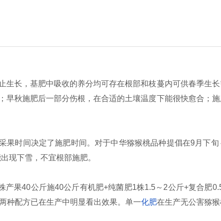
止生长，基肥中吸收的养分均可存在根部和枝蔓内可供春季生长
；早秋施肥后一部分伤根，在合适的土壤温度下能很快愈合；施
采果时间决定了施肥时间。对于中华猕猴桃品种提倡在9月下旬～
能出现下雪，不宜根部施肥。
0公斤施40公斤有机肥+纯菌肥1株1.5～2公斤+复合肥0.
斤。这两种配方已在生产中明显看出效果。单一
化肥
在生产无公害猕猴