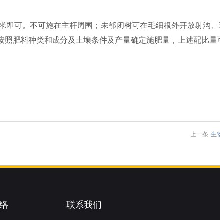
厘米即可。不可施在主杆周围；未郁闭树可在毛细根外开放射沟
按照肥料种类和成分及土壤条件及产量确定施肥量，上述配比量
上一条
生
络
联系我们