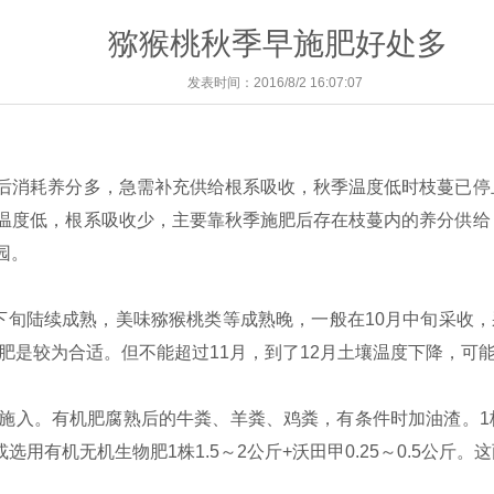
猕猴桃秋季早施肥好处多
发表时间：2016/8/2 16:07:07
后消耗养分多，急需补充供给根系吸收，秋季温度低时枝蔓已停
温度低，根系吸收少，主要靠秋季施肥后存在枝蔓内的养分供给
园。
下旬陆续成熟，美味猕猴桃类等成熟晚，一般在10月中旬采收，
施肥是较为合适。但不能超过11月，到了12月土壤温度下降，可
。有机肥腐熟后的牛粪、羊粪、鸡粪，有条件时加油渣。1株产果4
或选用有机无机生物肥1株1.5～2公斤+沃田甲0.25～0.5公