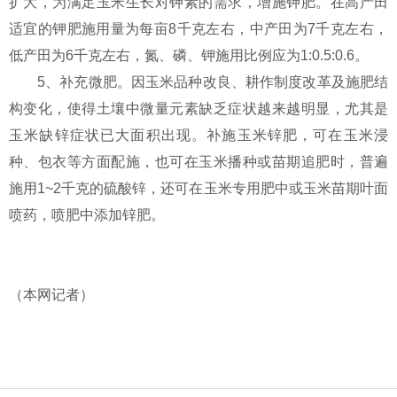
扩大，为满足玉米生长对钾素的需求，增施钾肥。在高产田
适宜的钾肥施用量为每亩8千克左右，中产田为7千克左右，
低产田为6千克左右，氮、磷、钾施用比例应为1:0.5:0.6。
5、补充微肥。因玉米品种改良、耕作制度改革及施肥结
构变化，使得土壤中微量元素缺乏症状越来越明显，尤其是
玉米缺锌症状已大面积出现。补施玉米锌肥，可在玉米浸
种、包衣等方面配施，也可在玉米播种或苗期追肥时，普遍
施用1~2千克的硫酸锌，还可在玉米专用肥中或玉米苗期叶面
喷药，喷肥中添加锌肥。
（本网记者）