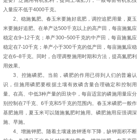
是要广泛施用有机肥料，提高土壤肥力，一般每亩有机肥投
入量应不低于4000千克。
2、稳施氮肥。春玉米要施好底肥，调控追肥用量，夏玉
米要施好追肥。在单产达500千克以上的高产田，每亩施氮应
稳定在9~12千克；单产300~500千克的中产田，每亩施氮应
稳定在7-10千克；单产小于300千克的低产田，每亩施氮应稳
定在6~8千克。同时，合理调整施用时期和方法，提高氮肥利
用效果。
3、控施磷肥。当前，磷肥的作用已得到人们的普遍认
识，但施用磷肥要根据土壤有效磷含量合理确定和控制用
量。在高、中低3种产量的田块中，每亩适宜的磷施用量应分
别控制在7千克、6千克和5千克的范围内。春玉米磷肥一般作
基肥施用，夏玉米可以随施氮肥时施用。磷肥施用应强调深
施、早施。
4、增施钾肥。随着土壤速效钾逐年下降，缺钾面积不断