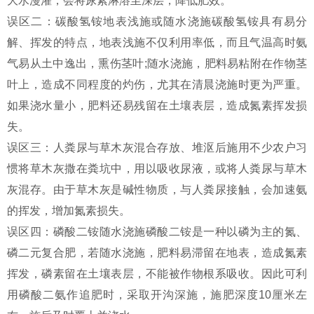
大水漫灌，会将尿素淋溶至深层，降低肥效。
误区二：碳酸氢铵地表浅施或随水浇施碳酸氢铵具有易分
解、挥发的特点，地表浅施不仅利用率低，而且气温高时氨
气易从土中逸出，熏伤茎叶;随水浇施，肥料易粘附在作物茎
叶上，造成不同程度的灼伤，尤其在清晨浇施时更为严重。
如果浇水量小，肥料还易残留在土壤表层，造成氮素挥发损
失。
误区三：人粪尿与草木灰混合存放、堆沤后施用不少农户习
惯将草木灰撒在粪坑中，用以吸收尿液，或将人粪尿与草木
灰混存。由于草木灰是碱性物质，与人粪尿接触，会加速氨
的挥发，增加氮素损失。
误区四：磷酸二铵随水浇施磷酸二铵是一种以磷为主的氮、
磷二元复合肥，若随水浇施，肥料易滞留在地表，造成氮素
挥发，磷素留在土壤表层，不能被作物根系吸收。因此可利
用磷酸二氨作追肥时，采取开沟深施，施肥深度10厘米左