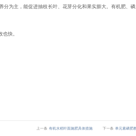
养分为主，能促进抽枝长叶、花芽分化和果实膨大。有机肥、磷
收也快。
上一条
有机水稻叶面施肥具体措施
下一条
单元素磷肥